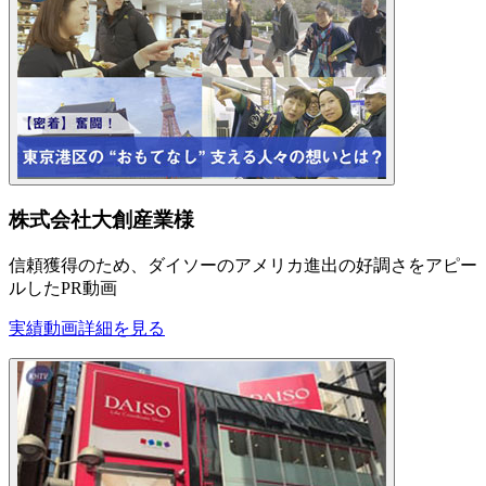
株式会社大創産業様
信頼獲得のため、ダイソーのアメリカ進出の好調さをアピー
ルしたPR動画
実績動画
詳細を見る