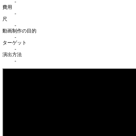
-
費用
-
尺
-
動画制作の目的
-
ターゲット
-
演出方法
-