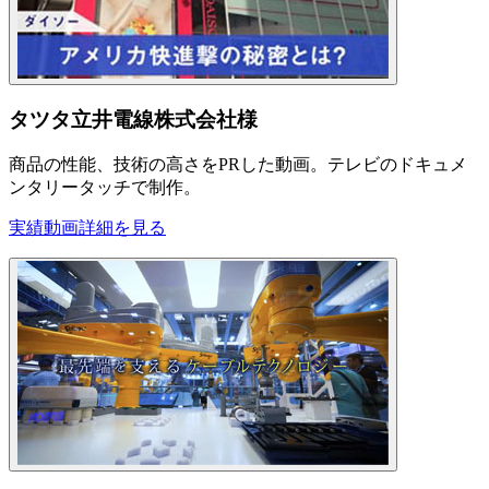
タツタ立井電線株式会社様
商品の性能、技術の高さをPRした動画。テレビのドキュメ
ンタリータッチで制作。
実績動画
詳細を見る