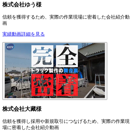
株式会社ゆう様
信頼を獲得するため、実際の作業現場に密着した会社紹介動
画
実績動画
詳細を見る
株式会社大藏様
信頼を獲得し採用や新規取引につなげるため、実際の作業現
場に密着した会社紹介動画