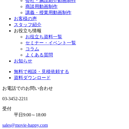
会社・施設紹介動画制作
商談用動画制作
講義・授業用動画制作
お客様の声
スタッフ紹介
お役立ち情報
お役立ち資料一覧
セミナー・イベント一覧
コラム
よくある質問
お知らせ
無料で相談・見積依頼する
資料ダウンロード
お電話でのお問い合わせ
03-3452-2211
受付
平日9:00～18:00
sales@movie-happy.com