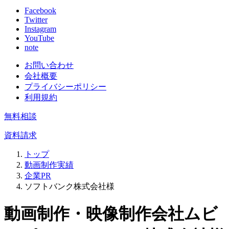
Facebook
Twitter
Instagram
YouTube
note
お問い合わせ
会社概要
プライバシーポリシー
利用規約
無料相談
資料請求
トップ
動画制作実績
企業PR
ソフトバンク株式会社様
動画制作・映像制作会社ムビ