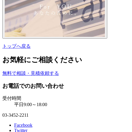
トップへ戻る
お気軽にご相談ください
無料で相談・見積依頼する
お電話でのお問い合わせ
受付時間
平日9:00～18:00
03-3452-2211
Facebook
Twitter