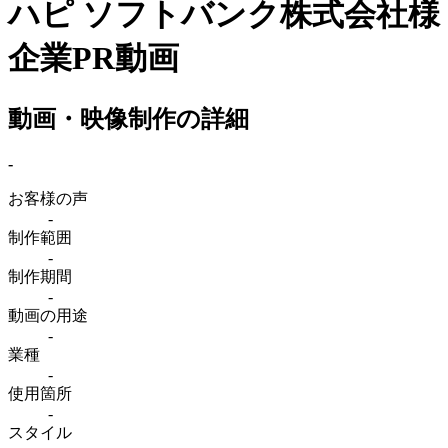
ハピ
ソフトバンク株式会社様
企業PR動画
動画・映像制作の詳細
-
お客様の声
-
制作範囲
-
制作期間
-
動画の用途
-
業種
-
使用箇所
-
スタイル