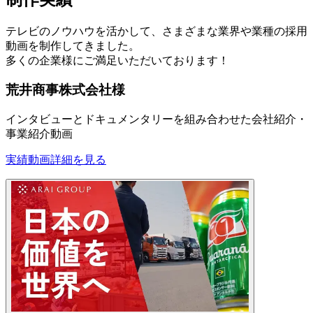
テレビのノウハウを活かして、さまざまな業界や業種の採用
動画を制作してきました。
多くの企業様にご満足いただいております！
荒井商事株式会社様
インタビューとドキュメンタリーを組み合わせた会社紹介・
事業紹介動画
実績動画
詳細を見る