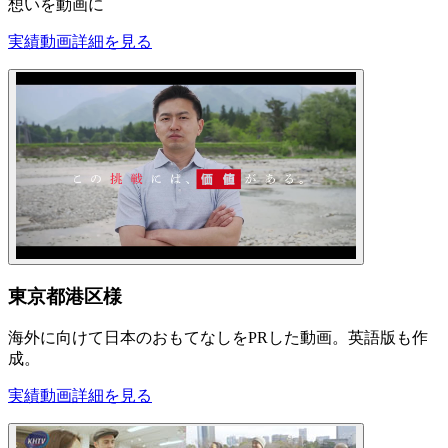
想いを動画に
実績動画
詳細を見る
東京都港区様
海外に向けて日本のおもてなしをPRした動画。英語版も作
成。
実績動画
詳細を見る