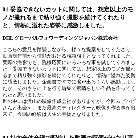
01
妥協できないカットに関しては、想定以上のモ
ノが撮れるまで粘り強く撮影を続けてくれたり
と、情熱に溢れた姿勢に感激しました。
DHL グローバルフォワーディングジャパン株式会社
こちらの意見を踏襲しながら、様々な提案をしてくださり、
動画制作前から信頼がおける相談相手となってくれました。
実際の撮影でも、臨機応変にいろいろな事を試してくれまし
た。妥協できないカットに関しては、想定以上のモノが撮れ
るまで粘り強く撮影を続けてくれたりと、情熱に溢れた姿勢
に感激しました。企画書ですでに涙が出るくらい感動しまし
たが、そのさらに上を行く編集で素晴らしい作品を作ってく
れたと思いました。
世の中には沢山の映像作成会社がありますが、今回ムビハピ
さんと出会え、また最高のディレクターと映像を作る事が出
来て、今回の経験は人生の宝物となりました。
02
社内全体会議で配信した動画の評価がかなり高