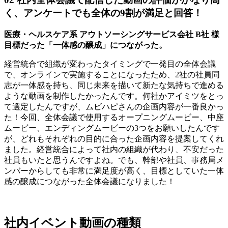
く、アンケートでも全体の9割が満足と回答！
医療・ヘルスケア系 アウトソーシングサービス会社 B社 様
目標だった「一体感の醸成」につながった。
経営統合で組織が変わったタイミングで一発目の全体会議
で、オンラインで実施することになったため、2社の社員同
志が一体感を持ち、同じ未来を描いて新たな気持ちで進める
ような動画を制作したかったんです。何社かアイミツをとっ
て選定したんですが、ムビハピさんの企画内容が一番良かっ
た！今回、全体会議で使用するオープニングムービー、中座
ムービー、エンディングムービーの3つをお願いしたんです
が、どれもそれぞれの目的に合った企画内容を提案してくれ
ました。経営統合によって社内の組織が代わり、不安だった
社員もいたと思うんですよね。でも、幹部や社員、事務局メ
ンバーからしても非常に満足度が高く、目標としていた一体
感の醸成につながった全体会議になりました！
社内イベント動画の種類