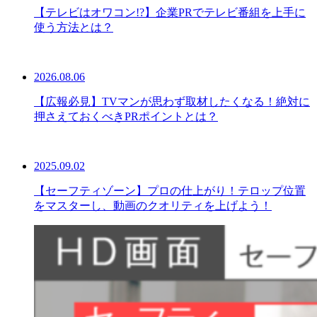
【テレビはオワコン!?】企業PRでテレビ番組を上手に
使う方法とは？
2026.08.06
【広報必見】TVマンが思わず取材したくなる！絶対に
押さえておくべきPRポイントとは？
2025.09.02
【セーフティゾーン】プロの仕上がり！テロップ位置
をマスターし、動画のクオリティを上げよう！