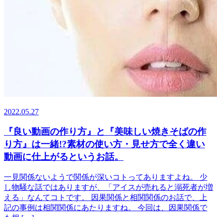
2022.05.27
『良い動画の作り方』と『美味しい焼きそばの作
り方』は一緒!?素材の使い方・見せ方で全く違い
動画に仕上がるというお話。
一見関係ないようで関係が深いコトってありますよね。 少
し物騒な話ではありますが、「アイスが売れると溺死者が増
える」なんてコトです。 因果関係と相関関係のお話で、上
記の事例は相関関係にあたりますね。 今回は、因果関係で