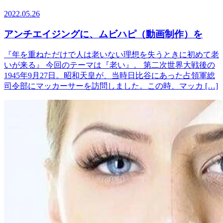
2022.05.26
アンチエイジングに、ムビハピ（動画制作）を
『年を重ねただけで人は老いない理想を失うときに初めて老
いが来る』 今回のテーマは『老い』。 第二次世界大戦後の
1945年9月27日。昭和天皇が、当時日比谷にあった占領軍総
司令部にマッカーサーを訪問しました。この時、マッカ […]