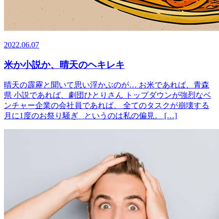
2022.06.07
米か小説か、晴天のヘキレキ
晴天の霹靂と聞いて思い浮かぶのが… お米であれば、青森
県 小説であれば、劇団ひとりさん トップダウンが強烈なベ
ンチャー企業の会社員であれば、 全てのタスクが崩壊する
月に1度のお祭り騒ぎ というのは私の偏見。 […]