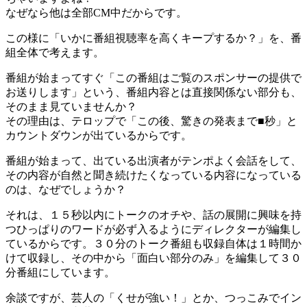
なぜなら他は全部CM中だからです。
この様に「いかに番組視聴率を高くキープするか？」を、番
組全体で考えます。
番組が始まってすぐ「この番組はご覧のスポンサーの提供で
お送りします」という、番組内容とは直接関係ない部分も、
そのまま見ていませんか？
その理由は、テロップで「この後、驚きの発表まで■秒」と
カウントダウンが出ているからです。
番組が始まって、出ている出演者がテンポよく会話をして、
その内容が自然と聞き続けたくなっている内容になっている
のは、なぜでしょうか？
それは、１５秒以内にトークのオチや、話の展開に興味を持
つひっぱりのワードが必ず入るようにディレクターが編集し
ているからです。３０分のトーク番組も収録自体は１時間か
けて収録し、その中から「面白い部分のみ」を編集して３０
分番組にしています。
余談ですが、芸人の「くせが強い！」とか、つっこみでイン