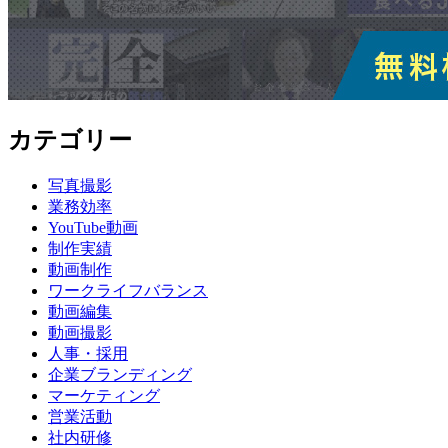
カテゴリー
写真撮影
業務効率
YouTube動画
制作実績
動画制作
ワークライフバランス
動画編集
動画撮影
人事・採用
企業ブランディング
マーケティング
営業活動
社内研修