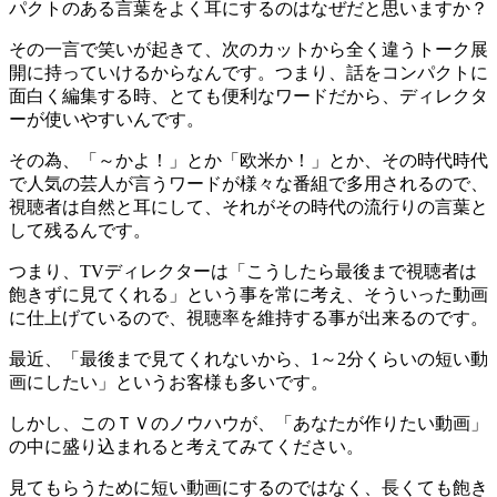
パクトのある言葉をよく耳にするのはなぜだと思いますか？
その一言で笑いが起きて、次のカットから全く違うトーク展
開に持っていけるからなんです。つまり、話をコンパクトに
面白く編集する時、とても便利なワードだから、ディレクタ
ーが使いやすいんです。
その為、「～かよ！」とか「欧米か！」とか、その時代時代
で人気の芸人が言うワードが様々な番組で多用されるので、
視聴者は自然と耳にして、それがその時代の流行りの言葉と
して残るんです。
つまり、TVディレクターは「こうしたら最後まで視聴者は
飽きずに見てくれる」という事を常に考え、そういった動画
に仕上げているので、視聴率を維持する事が出来るのです。
最近、「最後まで見てくれないから、1～2分くらいの短い動
画にしたい」というお客様も多いです。
しかし、このＴＶのノウハウが、「あなたが作りたい動画」
の中に盛り込まれると考えてみてください。
見てもらうために短い動画にするのではなく、長くても飽き