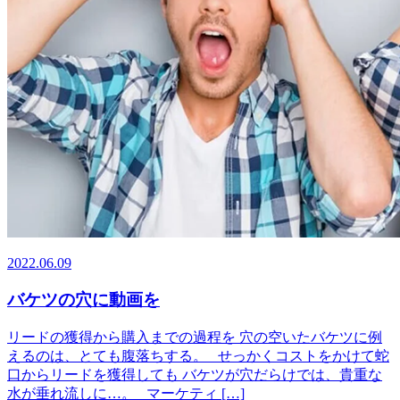
2022.06.09
バケツの穴に動画を
リードの獲得から購入までの過程を 穴の空いたバケツに例
えるのは、とても腹落ちする。 せっかくコストをかけて蛇
口からリードを獲得しても バケツが穴だらけでは、貴重な
水が垂れ流しに…。 マーケティ […]