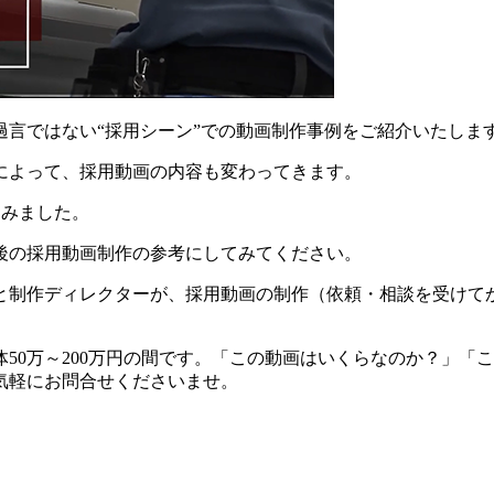
過言ではない“採用シーン”での動画制作事例をご紹介いたしま
によって、採用動画の内容も変わってきます。
てみました。
後の採用動画制作の参考にしてみてください。
と制作ディレクターが、採用動画の制作（依頼・相談を受けて
50万～200万円の間です。「この動画はいくらなのか？」「
気軽にお問合せくださいませ。