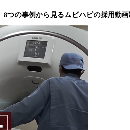
】8つの事例から見るムビハピの採用動画