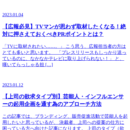
2023.01.04
【広報必見】TVマンが思わず取材したくなる！絶
対に押さえておくべきPRポイントとは？
「TVに取材されたい……。」 こう思う、広報担当者の方は
とても多いと思います。 「プレスリリースもしっかり送っ
ているのに、なかなかテレビに取り上げられない！」 と、
嘆いてらっしゃる担 […]
2023.01.12
【上司の欲求タイプ別】芸能人・インフルエンサ
ーの起用企画を通す為のアプローチ方法
この記事では、ブランディング、販売促進活動で芸能人を起
用したいと思っているが、 決裁者、上司への提案の仕方に
困っている方へ向けた記事になります。 上司のタイプ（欲