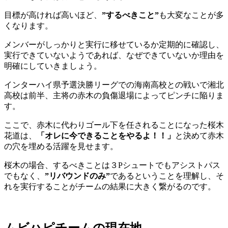
目標が高ければ高いほど、
”するべきこと”
も大変なことが多
くなります。
メンバーがしっかりと実行に移せているか定期的に確認し、
実行できていないようであれば、なぜできていないか理由を
明確にしていきましょう。
インターハイ県予選決勝リーグでの海南高校との戦いで湘北
高校は前半、主将の赤木の負傷退場によってピンチに陥りま
す。
ここで、赤木に代わりゴール下を任されることになった桜木
花道は、
「オレに今できることをやるよ！！」
と決めて赤木
の穴を埋める活躍を見せます。
桜木の場合、するべきことは３Pシュートでもアシストパス
でもなく、
”リバウンドのみ”
であるということを理解し、そ
れを実行することがチームの結果に大きく繋がるのです。
ムビハピチームの現在地