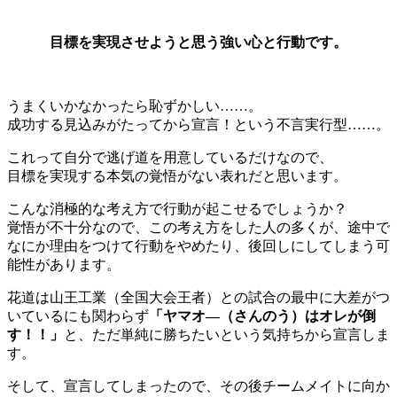
目標を実現させようと思う強い心と行動
です。
うまくいかなかったら恥ずかしい……。
成功する見込みがたってから宣言！という不言実行型……。
これって自分で逃げ道を用意しているだけなので、
目標を実現する本気の覚悟がない表れだと思います。
こんな消極的な考え方で行動が起こせるでしょうか？
覚悟が不十分なので、この考え方をした人の多くが、途中で
なにか理由をつけて行動をやめたり、後回しにしてしまう可
能性があります。
花道は山王工業（全国大会王者）との試合の最中に大差がつ
いているにも関わらず
「ヤマオ―（さんのう）はオレが倒
す！！」
と、ただ単純に勝ちたいという気持ちから宣言しま
す。
そして、宣言してしまったので、その後チームメイトに向か