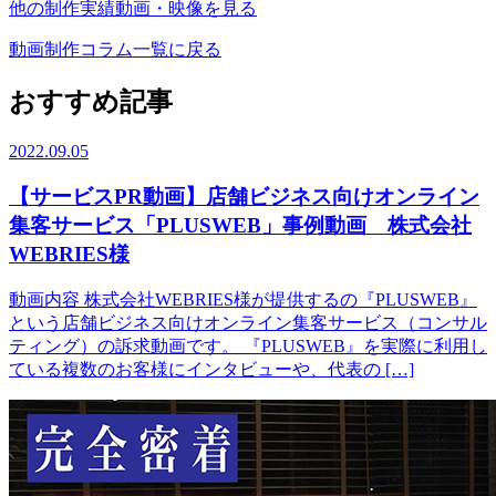
他の制作実績動画・映像を見る
動画制作コラム一覧に戻る
おすすめ記事
2022.09.05
【サービスPR動画】店舗ビジネス向けオンライン
集客サービス「PLUSWEB」事例動画 株式会社
WEBRIES様
動画内容 株式会社WEBRIES様が提供するの『PLUSWEB』
という店舗ビジネス向けオンライン集客サービス（コンサル
ティング）の訴求動画です。 『PLUSWEB』を実際に利用し
ている複数のお客様にインタビューや、代表の […]