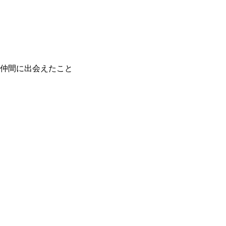
仲間に出会えたこと