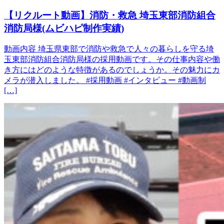
【リクルート動画】消防・救急 埼玉東部消防組合
消防局様(ムビハピ制作実績)
動画内容 埼玉県東部で消防や救急で人々の暮らしを守る埼
玉東部消防組合消防局様の採用動画です。その仕事内容や働
き方にはどのような特徴があるのでしょうか。その魅力にカ
メラが潜入しました。 #採用動画 #インタビュー #動画制
[…]