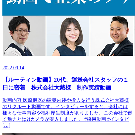
2022.09.14
【ルーティン動画】20代、運送会社スタッフの１
日に密着 株式会社大藏様 制作実績動画
動画内容 医療機器の建築内装や搬入を行う株式会社大藏様
のリクルート動画です。インタビューをすると、会社には
様々な仕事内容や福利厚生制度がありました。この会社で働
く魅力とは?!カメラが潜入しました。 #採用動画 #インタビ
[…]