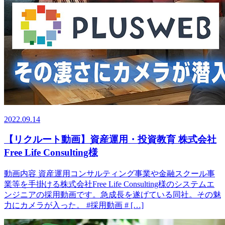
2022.09.14
【リクルート動画】資産運用・投資教育 株式会社
Free Life Consulting様
動画内容 資産運用コンサルティング事業や金融スクール事
業等を手掛ける株式会社Free Life Consulting様のシステムエ
ンジニアの採用動画です。急成長を遂げている同社。その魅
力にカメラが入った。 #採用動画 # […]